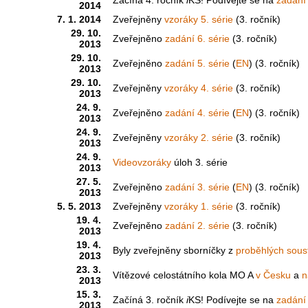
2014
7. 1. 2014
Zveřejněny
vzoráky 5. série
(3. ročník)
29. 10.
Zveřejněno
zadání 6. série
(3. ročník)
2013
29. 10.
Zveřejněno
zadání 5. série
(
EN
) (3. ročník)
2013
29. 10.
Zveřejněny
vzoráky 4. série
(3. ročník)
2013
24. 9.
Zveřejněno
zadání 4. série
(
EN
) (3. ročník)
2013
24. 9.
Zveřejněny
vzoráky 2. série
(3. ročník)
2013
24. 9.
Videovzoráky
úloh 3. série
2013
27. 5.
Zveřejněno
zadání 3. série
(
EN
) (3. ročník)
2013
5. 5. 2013
Zveřejněny
vzoráky 1. série
(3. ročník)
19. 4.
Zveřejněno
zadání 2. série
(3. ročník)
2013
19. 4.
Byly zveřejněny sborníčky z
proběhlých sous
2013
23. 3.
Vítězové celostátního kola MO A
v Česku
a
n
2013
15. 3.
Začíná 3. ročník
i
KS! Podívejte se na
zadání 
2013