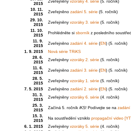
Zveřejněny
vzoráky 4. série
(5. ročník)
2015
10. 11.
Zveřejněno
zadání 5. série
(5. ročník)
2015
29. 10.
Zveřejněny
vzoráky 3. série
(5. ročník)
2015
11. 10.
Prohlédněte si
sborník
z posledního soustře
2015
11. 9.
Zveřejněno
zadání 4. série
(
EN
) (5. ročník)
2015
1. 9. 2015
Nová série TRiKS
28. 6.
Zveřejněny
vzoráky 2. série
(5. ročník)
2015
11. 6.
Zveřejněno
zadání 3. série
(
EN
) (5. ročník)
2015
28. 5.
Zveřejněny
vzoráky 1. série
(5. ročník)
2015
7. 5. 2015
Zveřejněno
zadání 2. série
(
EN
) (5. ročník)
31. 3.
Zveřejněny
vzoráky 6. série
(4. ročník)
2015
25. 3.
Začíná 5. ročník
i
KS! Podívejte se na
zadání 
2015
15. 3.
Na soustředění vzniklo
propagační video
[YT
2015
6. 1. 2015
Zveřejněny
vzoráky 5. série
(4. ročník)