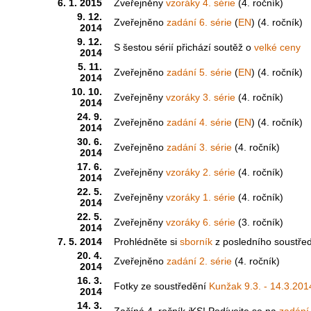
6. 1. 2015
Zveřejněny
vzoráky 4. série
(4. ročník)
9. 12.
Zveřejněno
zadání 6. série
(
EN
) (4. ročník)
2014
9. 12.
S šestou sérií přichází soutěž o
velké ceny
2014
5. 11.
Zveřejněno
zadání 5. série
(
EN
) (4. ročník)
2014
10. 10.
Zveřejněny
vzoráky 3. série
(4. ročník)
2014
24. 9.
Zveřejněno
zadání 4. série
(
EN
) (4. ročník)
2014
30. 6.
Zveřejněno
zadání 3. série
(4. ročník)
2014
17. 6.
Zveřejněny
vzoráky 2. série
(4. ročník)
2014
22. 5.
Zveřejněny
vzoráky 1. série
(4. ročník)
2014
22. 5.
Zveřejněny
vzoráky 6. série
(3. ročník)
2014
7. 5. 2014
Prohlédněte si
sborník
z posledního soustře
20. 4.
Zveřejněno
zadání 2. série
(4. ročník)
2014
16. 3.
Fotky ze soustředění
Kunžak 9.3. - 14.3.201
2014
14. 3.
Začíná 4. ročník
i
KS! Podívejte se na
zadání 