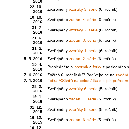
2016
22. 10.
Zveřejněny
vzoráky 3. série
(6. ročník)
2016
10. 10.
Zveřejněno
zadání 4. série
(6. ročník)
2016
31. 7.
Zveřejněny
vzoráky 2. série
(6. ročník)
2016
21. 6.
Zveřejněno
zadání 3. série
(6. ročník)
2016
31. 5.
Zveřejněny
vzoráky 1. série
(6. ročník)
2016
5. 5. 2016
Zveřejněno
zadání 2. série
(6. ročník)
15. 4.
Prohlédněte si
sborník
a
fotky
z posledního s
2016
7. 4. 2016
Začíná 6. ročník
i
KS! Podívejte se na
zadání 
7. 4. 2016
Fotka
i
KSkařů na celostátku s jejich pořadím
28. 2.
Zveřejněny
vzoráky 6. série
(5. ročník)
2016
19. 1.
Zveřejněno
zadání 7. série
(5. ročník)
2016
31. 12.
Zveřejněny
vzoráky 5. série
(5. ročník)
2015
16. 12.
Zveřejněno
zadání 6. série
(5. ročník)
2015
10. 12.