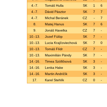
4.-7.
Tomáš Hulla
SK
1
6
4.-7.
Dávid Pásztor
SK
7
7
4.-7.
Michal Beránek
CZ
-
7
8.
Matej Hanus
SK
7
6
9.
Jonáš Havelka
CZ
7
-
10.-13.
Jozef Fülöp
SK
7
-
10.-13.
Lucia Krajčoviechová
SK
7
0
10.-13.
Tomáš Flídr
CZ
7
-
10.-13.
Maximilián Pándy
SK
7
-
14.-16.
Timea Szöllősová
SK
3
-
14.-16.
Lenka Hake
SK
3
-
14.-16.
Martin Andričík
SK
3
-
17.
Karel Stehlík
CZ
0
-