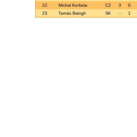
22.
Michal Korbela
CZ
3
0
23.
Tamás Balogh
SK
-
1