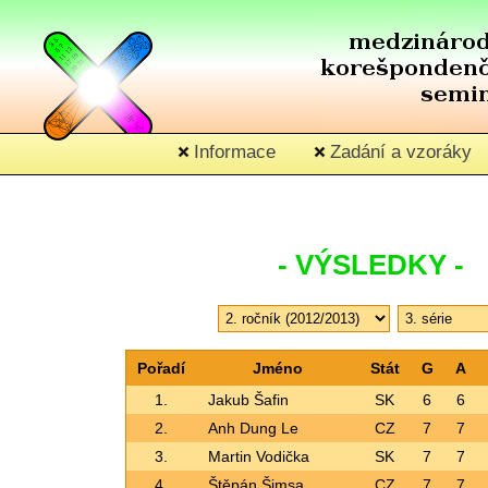
Informace
Zadání a vzoráky
- VÝSLEDKY -
Pořadí
Jméno
Stát
G
A
1.
Jakub Šafin
SK
6
6
2.
Anh Dung Le
CZ
7
7
3.
Martin Vodička
SK
7
7
4.
Štěpán Šimsa
CZ
7
7