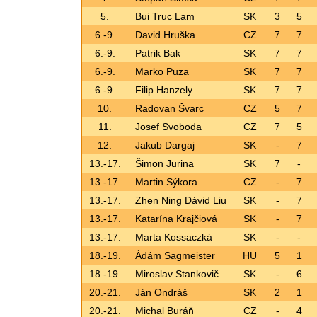
5.
Bui Truc Lam
SK
3
5
6.-9.
David Hruška
CZ
7
7
6.-9.
Patrik Bak
SK
7
7
6.-9.
Marko Puza
SK
7
7
6.-9.
Filip Hanzely
SK
7
7
10.
Radovan Švarc
CZ
5
7
11.
Josef Svoboda
CZ
7
5
12.
Jakub Dargaj
SK
-
7
13.-17.
Šimon Jurina
SK
7
-
13.-17.
Martin Sýkora
CZ
-
7
13.-17.
Zhen Ning Dávid Liu
SK
-
7
13.-17.
Katarína Krajčiová
SK
-
7
13.-17.
Marta Kossaczká
SK
-
-
18.-19.
Ádám Sagmeister
HU
5
1
18.-19.
Miroslav Stankovič
SK
-
6
20.-21.
Ján Ondráš
SK
2
1
20.-21.
Michal Buráň
CZ
-
4