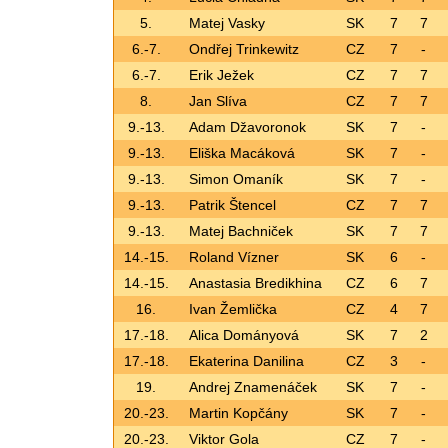
5.
Matej Vasky
SK
7
7
6.-7.
Ondřej Trinkewitz
CZ
7
-
6.-7.
Erik Ježek
CZ
7
7
8.
Jan Slíva
CZ
7
7
9.-13.
Adam Džavoronok
SK
7
-
9.-13.
Eliška Macáková
SK
7
-
9.-13.
Simon Omaník
SK
7
-
9.-13.
Patrik Štencel
CZ
7
7
9.-13.
Matej Bachniček
SK
7
7
14.-15.
Roland Vízner
SK
6
-
14.-15.
Anastasia Bredikhina
CZ
6
7
16.
Ivan Žemlička
CZ
4
7
17.-18.
Alica Dományová
SK
7
2
17.-18.
Ekaterina Danilina
CZ
3
-
19.
Andrej Znamenáček
SK
7
-
20.-23.
Martin Kopčány
SK
7
-
20.-23.
Viktor Gola
CZ
7
-