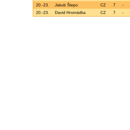
20.-23.
Jakub Štepo
CZ
7
-
20.-23.
David Hromádka
CZ
7
-