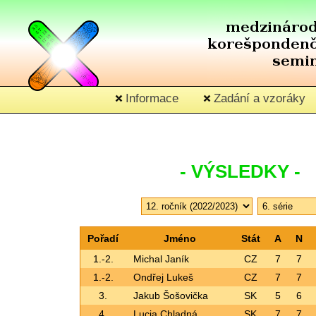
Informace
Zadání a vzoráky
- VÝSLEDKY -
Pořadí
Jméno
Stát
A
N
1.-2.
Michal Janík
CZ
7
7
1.-2.
Ondřej Lukeš
CZ
7
7
3.
Jakub Šošovička
SK
5
6
4.
Lucia Chladná
SK
7
7