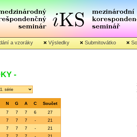
ání a vzoráky
Výsledky
Submitovátko
So
KY -
N
G
A
C
Součet
7
7
7
6
27
7
7
7
-
21
7
7
7
-
21
7
7
7
-
21