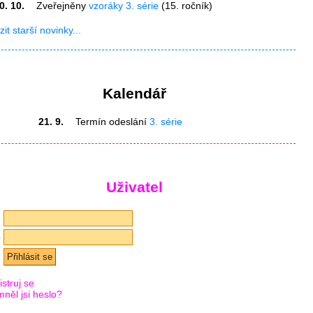
0. 10.
Zveřejněny
vzoráky 3. série
(15. ročník)
it starší novinky...
Kalendář
21. 9.
Termín odeslání
3. série
Uživatel
l
o
struj se
něl jsi heslo?