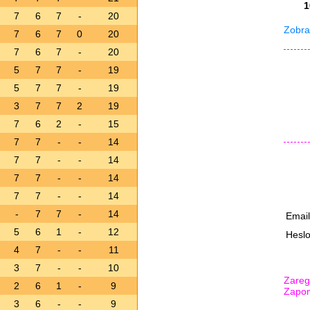
1
7
6
7
-
20
Zobraz
7
6
7
0
20
7
6
7
-
20
5
7
7
-
19
5
7
7
-
19
3
7
7
2
19
7
6
2
-
15
7
7
-
-
14
7
7
-
-
14
7
7
-
-
14
7
7
-
-
14
-
7
7
-
14
Emai
5
6
1
-
12
Hesl
4
7
-
-
11
3
7
-
-
10
Zaregi
2
6
1
-
9
Zapom
3
6
-
-
9