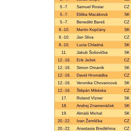
5.-7.
Samuel Rosiar
CZ
5.-7.
Eliška Macáková
SK
5.-7.
Benedikt Bareš
CZ
8.-10.
Martin Kopčány
SK
8.-10.
Jan Slíva
CZ
8.-10.
Lucia Chladná
SK
11.
Jakub Šošovička
SK
12.-16.
Erik Ježek
CZ
12.-16.
Simon Omaník
SK
12.-16.
David Hromádka
CZ
12.-16.
Veronika Chovancová
SK
12.-16.
Štěpán Mikéska
CZ
17.
Roland Vízner
SK
18.
Andrej Znamenáček
SK
19.
Almáši Michal
SK
20.-22.
Ivan Žemlička
CZ
20.-22.
Anastasia Bredikhina
CZ