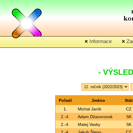
Informace
Zad
- VÝSLED
Pořadí
Jméno
Stát
1.
Michal Janík
CZ
2.-4.
Adam Džavoronok
SK
2.-4.
Matej Vasky
SK
2.-4.
Jakub Štepo
CZ