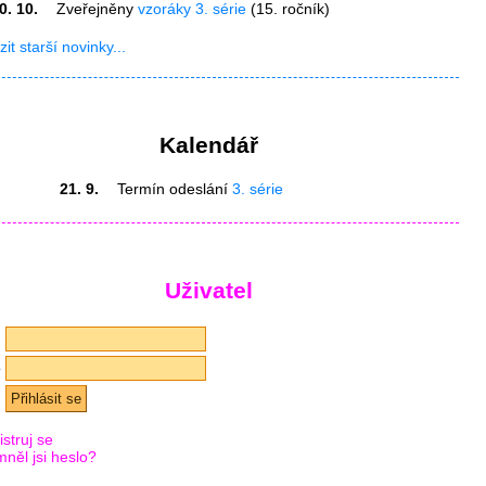
0. 10.
Zveřejněny
vzoráky 3. série
(15. ročník)
it starší novinky...
Kalendář
21. 9.
Termín odeslání
3. série
Uživatel
l
o
struj se
něl jsi heslo?