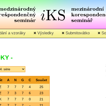
ání a vzoráky
Výsledky
Submitovátko
So
KY -
át
A
N
G
C
Součet
Z
7
7
7
4
25
Z
7
3
7
6
23
K
7
7
7
0
21
Z
7
7
7
-
21