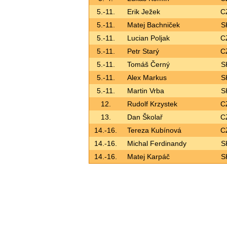
5.-11.
Erik Ježek
C
5.-11.
Matej Bachniček
S
5.-11.
Lucian Poljak
C
5.-11.
Petr Starý
C
5.-11.
Tomáš Černý
S
5.-11.
Alex Markus
S
5.-11.
Martin Vrba
S
12.
Rudolf Krzystek
C
13.
Dan Školař
C
14.-16.
Tereza Kubínová
C
14.-16.
Michal Ferdinandy
S
14.-16.
Matej Karpáč
S