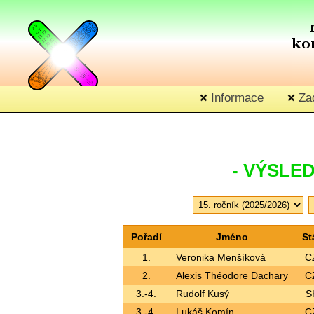
Informace
Zad
- VÝSLED
Pořadí
Jméno
St
1.
Veronika Menšíková
C
2.
Alexis Théodore Dachary
C
3.-4.
Rudolf Kusý
S
3.-4.
Lukáš Komín
C