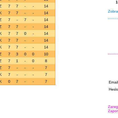
1
Z
7
7
-
-
14
Zobraz
K
7
7
-
-
14
Z
7
-
7
-
14
Z
7
7
-
-
14
K
7
7
0
-
14
K
7
7
-
-
14
K
7
7
-
-
14
Z
7
3
0
0
10
Z
7
1
-
0
8
Z
7
-
-
-
7
K
7
-
-
-
7
K
0
7
-
-
7
Emai
Hesl
Zaregi
Zapom